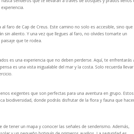
 hasta senderos que te llevarán a través de bosques y prados llenos
 experiencia.
a al faro de Cap de Creus. Este camino no solo es accesible, sino que
 sin aliento. Y una vez que llegues al faro, no olvides tomarte un
 paisaje que te rodea.
lados es una experiencia que no deben perderse. Aquí, te enfrentarás 
nsa es una vista inigualable del mar y la costa. Solo recuerda llevar
rcicio.
y menos exigentes que son perfectas para una aventura en grupo. Estos
ica biodiversidad, donde podrás disfrutar de la flora y fauna que hace
te de tener un mapa y conocer las señales de senderismo. Además,
solar y un pequeño botiquín de primeros auxilios. La seguridad es