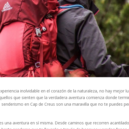
experiencia inolvidable en el corazón de la naturaleza, no hay mejor l
aquellos que sienten que la verdadera aventura comienza donde termi
e senderismo en Cap de Creus son una maravilla que no te puedes pe
es una aventura en sí misma. Desde caminos que recorren acantilad