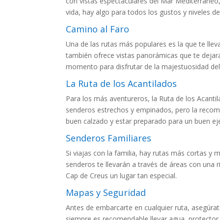
con vistas espectaculares del Mar Mediterráneo,
vida, hay algo para todos los gustos y niveles de
Camino al Faro
Una de las rutas más populares es la que te llev
también ofrece vistas panorámicas que te dejarán
momento para disfrutar de la majestuosidad del
La Ruta de los Acantilados
Para los más aventureros, la Ruta de los Acanti
senderos estrechos y empinados, pero la recompe
buen calzado y estar preparado para un buen eje
Senderos Familiares
Si viajas con la familia, hay rutas más cortas 
senderos te llevarán a través de áreas con una r
Cap de Creus un lugar tan especial.
Mapas y Seguridad
Antes de embarcarte en cualquier ruta, asegúra
siempre es recomendable llevar agua, protector 